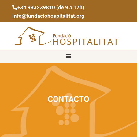
Ir
Main
+34 933239810 (de 9 a 17h)
al
info@fundaciohospitalitat.org
contenido
Menu
CONTACTO