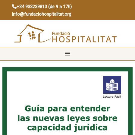
Ir
Main
+34 933239810 (de 9 a 17h)
al
info@fundaciohospitalitat.org
contenido
Menu