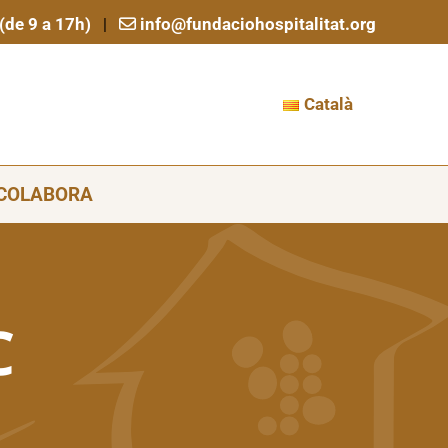
de 9 a 17h)
info@fundaciohospitalitat.org
|
Català
COLABORA
​